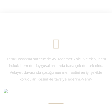
<em>Şirketimizin ticari anlaşmazlık davasında Yolcu Hukuk’la
<em>Boşanma sürecimde Av. Mehmet Yolcu ve ekibi, hem
<em>Miras paylaşımı konusunda yaşadığımız karmaşık
<em>Kira anlaşmazlığımızda, Yolcu Hukuk’un hızlı
müdahalesiyle sorunu mahkemeye gitmeden çözdük. Çözüm
çalıştık. Profesyonel yaklaşımları ve süreci etkin yönetmeleri
süreçte, Yolcu Hukuk’un tavsiyeleriyle haklarımızı kolayca
hukuki hem de duygusal anlamda bana çok destek oldu.
odaklı ve müşteri memnuniyetine önem veren bir ekip.</em>
Velayet davasında çocuğumun menfaatini en iyi şekilde
sayesinde davayı kazandık. Teşekkürler!</em>
aldık. İlgili ve güvenilir bir ekip.</em>
korudular. Kesinlikle tavsiye ederim.</em>
Ahmet D.
Fatma D.
Ayşe T.