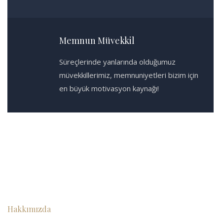
Memnun Müvekkil
Süreçlerinde yanlarında olduğumuz
müvekkillerimiz, memnuniyetleri bizim için
en büyük motivasyon kaynağı!
Hakkımızda