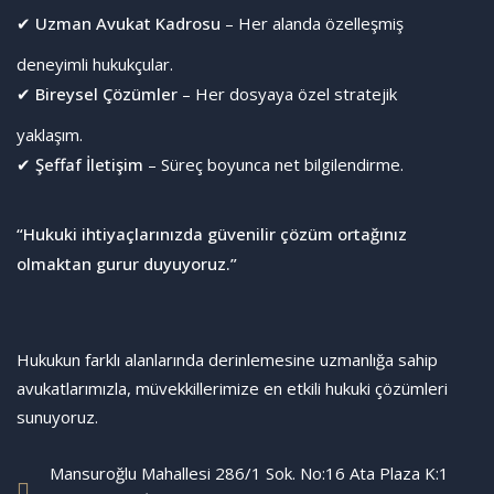
✔
Uzman Avukat Kadrosu
– Her alanda özelleşmiş
deneyimli hukukçular.
✔
Bireysel Çözümler
– Her dosyaya özel stratejik
yaklaşım.
✔
Şeffaf İletişim
– Süreç boyunca net bilgilendirme.
“Hukuki ihtiyaçlarınızda güvenilir çözüm ortağınız
olmaktan gurur duyuyoruz.”
Emrah Yolcu
Hukukun farklı alanlarında derinlemesine uzmanlığa sahip
avukatlarımızla, müvekkillerimize en etkili hukuki çözümleri
sunuyoruz.
Mansuroğlu Mahallesi 286/1 Sok. No:16 Ata Plaza K:1